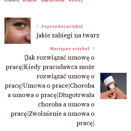
kraków
majchrowski
wybory
Etykiety:
Nawigacja
Poprzedni artykuł
jakie zabiegi na twarz
wpisu
Następny artykuł
{Jak rozwiązać umowę o
pracę|Kiedy pracodawca może
rozwiązać umowę o
pracę|Umowa o prace|Choroba
a umowa o pracę|Długotrwała
choroba a umowa o
pracę|Zwolnienie a umowa o
pracę|