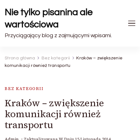
Nie tylko pisanina ale
wartościowa
Przyciągający blog z zajmującymi wpisami.
Strona główna
Bez kategorii
Kraków – zwiększenie
komunikacji również transportu
BEZ KATEGORII
Kraków – zwiększenie
komunikacji również
transportu
Admin
Zaktualizowana W Dniu
15 Listopada 2014