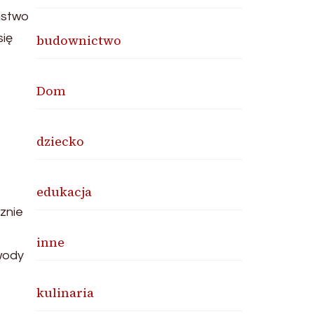
ństwo
się
budownictwo
Dom
dziecko
edukacja
znie
inne
wody
kulinaria