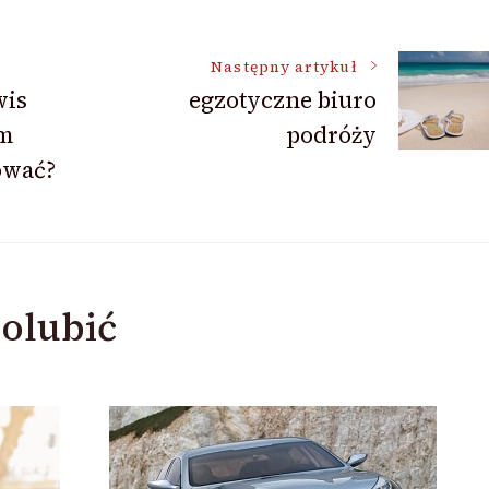
Następny artykuł
wis
egzotyczne biuro
m
podróży
ować?
olubić