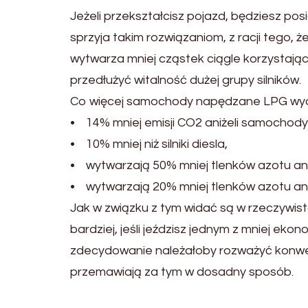
Jeżeli przekształcisz pojazd, będziesz 
sprzyja takim rozwiązaniom, z racji tego, ż
wytwarza mniej cząstek ciągle korzystają
przedłużyć witalność dużej grupy silników.
Co więcej samochody napędzane LPG wydz
• 14% mniej emisji CO2 aniżeli samochod
• 10% mniej niż silniki diesla,
• wytwarzają 50% mniej tlenków azotu ani
• wytwarzają 20% mniej tlenków azotu ani
Jak w związku z tym widać są w rzeczywis
bardziej, jeśli jeździsz jednym z mniej ek
zdecydowanie należałoby rozważyć konwer
przemawiają za tym w dosadny sposób.