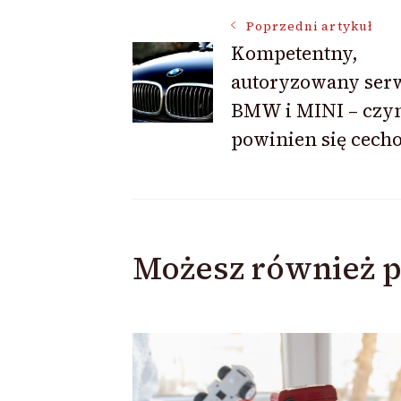
Nawigacja
Poprzedni artykuł
Kompetentny,
autoryzowany ser
wpisu
BMW i MINI – czy
powinien się cech
Możesz również p