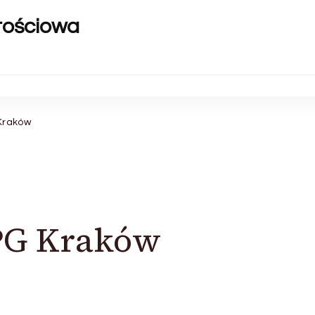
rtościowa
Kraków
PG Kraków