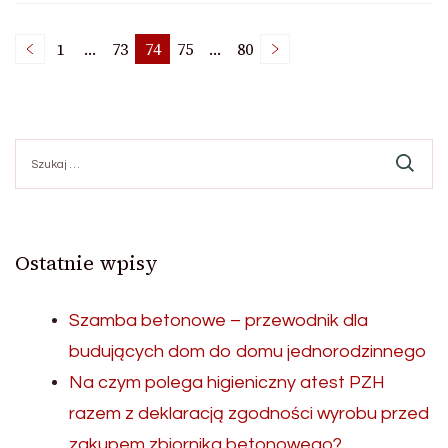
Stronicowanie
1
…
73
74
75
…
80
Strona
Strona
Strona
Strona
Strona
wpisów
Szukaj:
Ostatnie wpisy
Szamba betonowe – przewodnik dla
budujących dom do domu jednorodzinnego
Na czym polega higieniczny atest PZH
razem z deklaracją zgodności wyrobu przed
zakupem zbiornika betonowego?