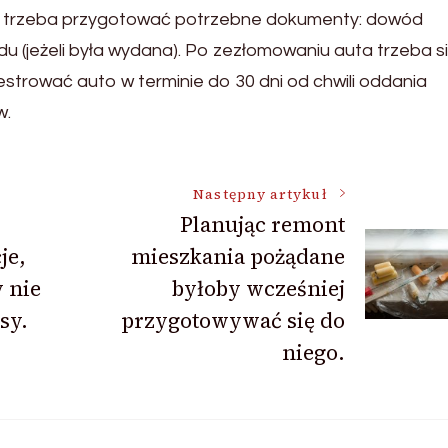
a trzeba przygotować potrzebne dokumenty: dowód
du (jeżeli była wydana). Po zezłomowaniu auta trzeba s
estrować auto w terminie do 30 dni od chwili oddania
w.
Następny artykuł
Planując remont
je,
mieszkania pożądane
 nie
byłoby wcześniej
sy.
przygotowywać się do
niego.