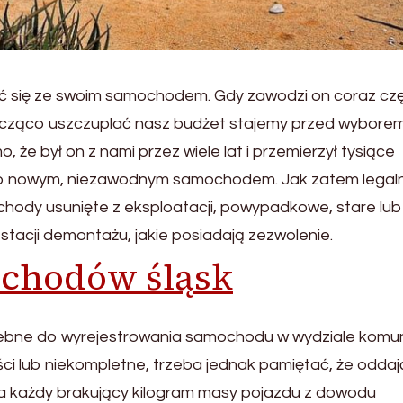
ć się ze swoim samochodem. Gdy zawodzi on coraz częś
acząco uszczuplać nasz budżet stajemy przed wyborem
że był on z nami przez wiele lat i przemierzył tysiące
 go nowym, niezawodnym samochodem. Jak zatem legal
dy usunięte z eksploatacji, powypadkowe, stare lub
tacji demontażu, jakie posiadają zezwolenie.
chodów śląsk
bne do wyrejestrowania samochodu w wydziale komuni
 lub niekompletne, trzeba jednak pamiętać, że oddaj
za każdy brakujący kilogram masy pojazdu z dowodu