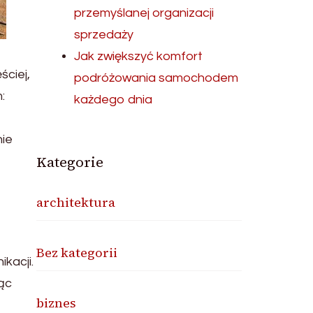
przemyślanej organizacji
sprzedaży
Jak zwiększyć komfort
ciej,
podróżowania samochodem
:
każdego dnia
nie
Kategorie
architektura
Bez kategorii
kacji.
ąc
biznes