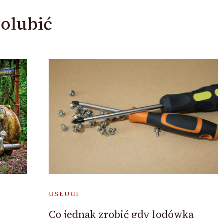
olubić
USŁUGI
Co jednak zrobić gdy lodówka