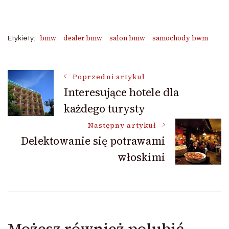
bmw
dealer bmw
salon bmw
samochody bwm
Etykiety:
Nawigacja
Poprzedni artykuł
Interesujące hotele dla
każdego turysty
wpisu
Następny artykuł
Delektowanie się potrawami
włoskimi
Możesz również polubić