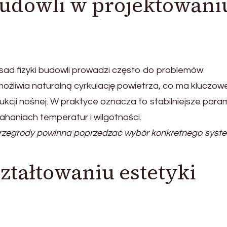
budowli w projektowani
sad fizyki budowli prowadzi często do problemów
żliwia naturalną cyrkulację powietrza, co ma kluczow
trukcji nośnej. W praktyce oznacza to stabilniejsze para
ahaniach temperatur i wilgotności.
zegrody powinna poprzedzać wybór konkretnego syst
ształtowaniu estetyki