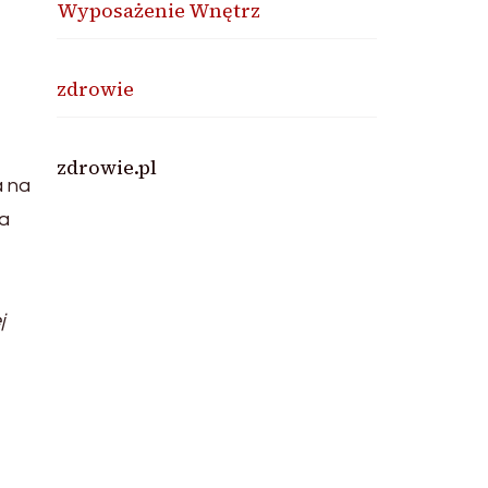
Wyposażenie Wnętrz
zdrowie
zdrowie.pl
a na
ia
j