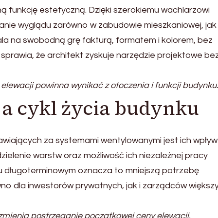
ną funkcję estetyczną. Dzięki szerokiemu wachlarzowi
anie wyglądu zarówno w zabudowie mieszkaniowej, jak 
la na swobodną grę fakturą, formatem i kolorem, bez
sprawia, że architekt zyskuje narzędzie projektowe be
lewacji powinna wynikać z otoczenia i funkcji budynku
 a cykl życia budynku
iających za systemami wentylowanymi jest ich wpływ
zielenie warstw oraz możliwość ich niezależnej pracy
iu długoterminowym oznacza to mniejszą potrzebę
no dla inwestorów prywatnych, jak i zarządców większ
mienia postrzeganie początkowej ceny elewacji.