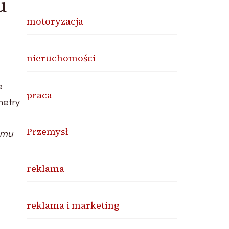
u
motoryzacja
nieruchomości
e
praca
metry
Przemysł
emu
reklama
reklama i marketing