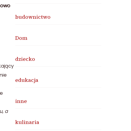
alowo
budownictwo
Dom
dziecko
kający
nie
edukacja
ie
inne
u, a
kulinaria