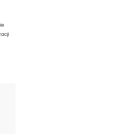
ie
acji