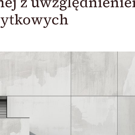
nej z uwzględnieni
żytkowych