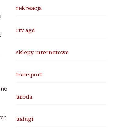
rekreacja
i
rtv agd
z
sklepy internetowe
.
transport
 na
uroda
ych
usługi