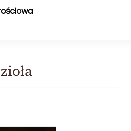
rtościowa
zioła