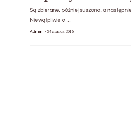
Są zbierane, później suszona, a następn
Niewątpliwie o …
24 marca 2016
Admin