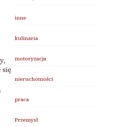
inne
kulinaria
motoryzacja
y,
 się
nieruchomości
a
praca
Przemysł