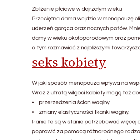
Zbliżenie płciowe w dojrzałym wieku
Przeciętna dama wejdzie w menopauzę blis
uderzeń gorąca oraz nocnych potów. Mni
damy w wieku okołoporodowym oraz pomen
o tym rozmawiać z najbliższymi towarzysz
seks kobiety
W jaki sposób menopauza wpływa na wspó
Wraz z utratą wilgoci kobiety mogą też d
• przerzedzenia ścian waginy.
• zmiany elastyczności tkanki waginy.
Panie te są w stanie potrzebować więcej 
poprawić za pomocą różnorodnego rodzaju