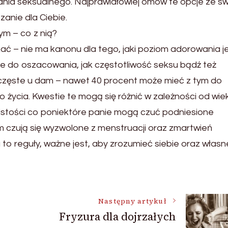
nia seksualnego. Najprawidłowiej omów te opcje ze s
zanie dla Ciebie.
m – co z nią?
kać – nie ma kanonu dla tego, jaki poziom adorowania j
e do oszacowania, jak częstotliwość seksu bądź też
 częste u dam – nawet 40 procent może mieć z tym do
życia. Kwestie te mogą się różnić w zależności od wieku
istości co poniektóre panie mogą czuć podniesione
 czują się wyzwolone z menstruacji oraz zmartwień
 to reguły, ważne jest, aby zrozumieć siebie oraz własn
Następny artykuł
Fryzura dla dojrzałych