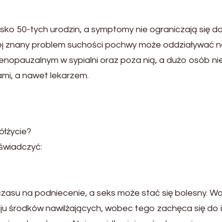
ko 50-tych urodzin, a symptomy nie ograniczają się d
ej znany problem suchości pochwy może oddziaływać 
opauzalnym w sypialni oraz poza nią, a dużo osób ni
ami, a nawet lekarzem.
łżycie?
oświadczyć:
czasu na podniecenie, a seks może stać się bolesny. Wo
 środków nawilżających, wobec tego zachęca się do 