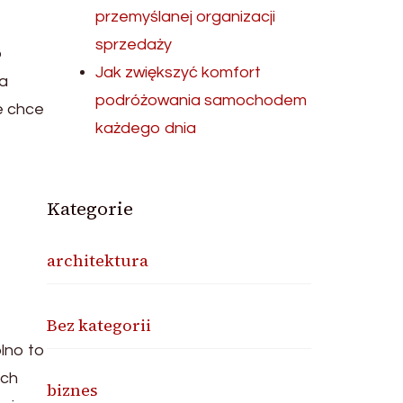
przemyślanej organizacji
sprzedaży
o
Jak zwiększyć komfort
na
podróżowania samochodem
e chce
każdego dnia
Kategorie
architektura
Bez kategorii
lno to
ich
biznes