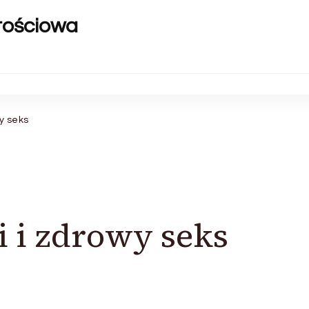
rtościowa
y seks
 i zdrowy seks