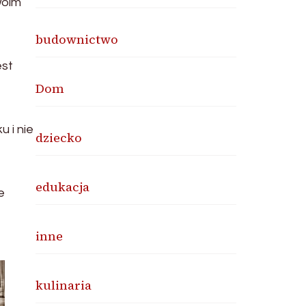
woim
budownictwo
est
Dom
 i nie
dziecko
edukacja
e
inne
kulinaria