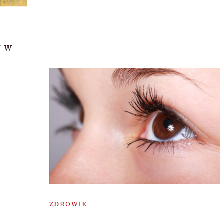
y w
ZDROWIE