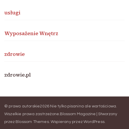
usługi
Wyposażenie Wnętrz
zdrowie
zdrowie.pl
© prawa autorskie2026
Nie tylko pisanina ale wartościowa
.
Wszelkie prawa zastrzeżone.
Blossom Magazine | Stworzony
przez
Blossom Themes
.
Wspierany przez
WordPress
.