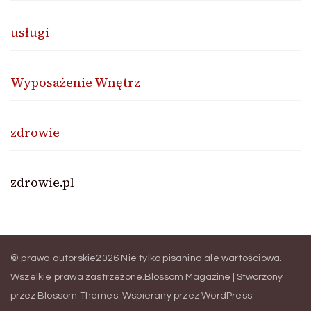
usługi
Wyposażenie Wnętrz
zdrowie
zdrowie.pl
© prawa autorskie2026
Nie tylko pisanina ale wartościowa
.
Wszelkie prawa zastrzeżone.
Blossom Magazine | Stworzony
przez
Blossom Themes
.
Wspierany przez
WordPress
.